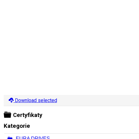
Download selected
Folder
Certyfikaty
Kategorie
Folder
EURA DRIVES