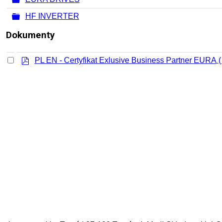
Folder
HF INVERTER
Dokumenty
pdf
PL EN - Certyfikat Exlusive Business Partner EURA
(